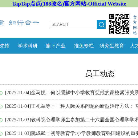
TapTap点点(188改名)官方网站-Official Website
官
方
网
站
先锋
学术科研
旗下产业
推免专栏
研究生教育
人
员工动态
[2025-11-03]教科院心理学师生参加第二十六届全国心理学学
[2025-11-03]阮成武：初等教育学:小学教师教育强国建设的