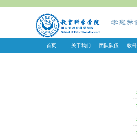
首页
关于我们
团队队伍
教科