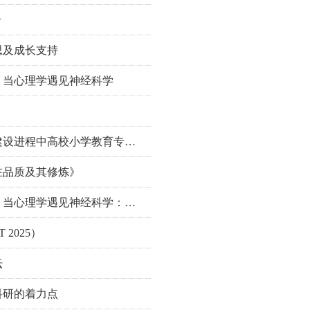
合
审思及成长支持
曹娜：当心理学遇见神经科学
[2025-10-29]全国初等教育学第十四届学术年会——教育强国建设进程中高校小学教育专业综合改革研究
内在品质及其修炼》
[2025-10-27]【学术预告】赭山青年学者论坛（第四十七期）：当心理学遇见神经科学：用物理刺激“窥...
 2025）
坛
育科研的着力点